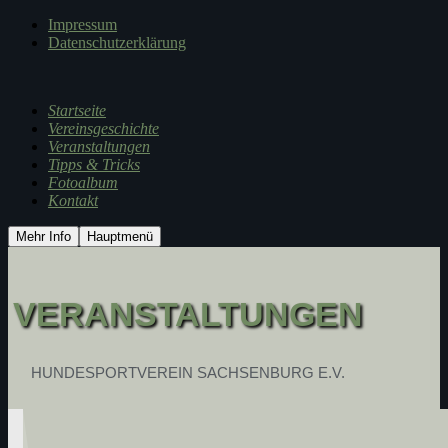
Impressum
Datenschutzerklärung
Startseite
Vereinsgeschichte
Veranstaltungen
Tipps & Tricks
Fotoalbum
Kontakt
Mehr Info
Hauptmenü
VERANSTALTUNGEN
HUNDESPORTVEREIN SACHSENBURG E.V.