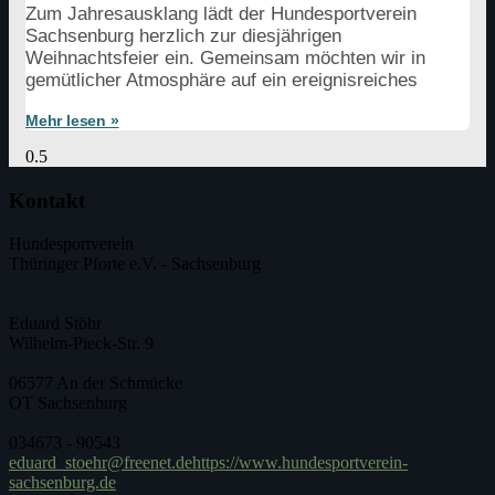
Zum Jahresausklang lädt der Hundesportverein
Sachsenburg herzlich zur diesjährigen
Weihnachtsfeier ein. Gemeinsam möchten wir in
gemütlicher Atmosphäre auf ein ereignisreiches
Mehr lesen »
Kontakt
Hundesportverein
Thüringer Pforte e.V. - Sachsenburg
Eduard Stöhr
Wilhelm-Pieck-Str. 9
06577 An der Schmücke
OT Sachsenburg
034673 - 90543
eduard_stoehr@freenet.de
https://www.hundesportverein-
sachsenburg.de